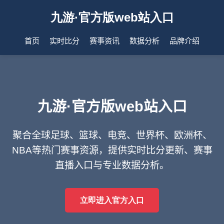
九游·官方版web站入口
首页
实时比分
赛事资讯
数据分析
品牌介绍
九游·官方版web站入口
聚合全球足球、篮球、电竞、世界杯、欧洲杯、
NBA等热门赛事资源，提供实时比分更新、赛事
直播入口与专业数据分析。
立即进入官方入口