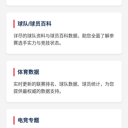
球队/球员百科
详尽的球队资料与球员百科数据，助您全面了解参
赛选手实力与竞技状态。
体育数据
实时更新的联赛排名、球队数据、球员统计，为您
提供最权威的数据支持。
电竞专题