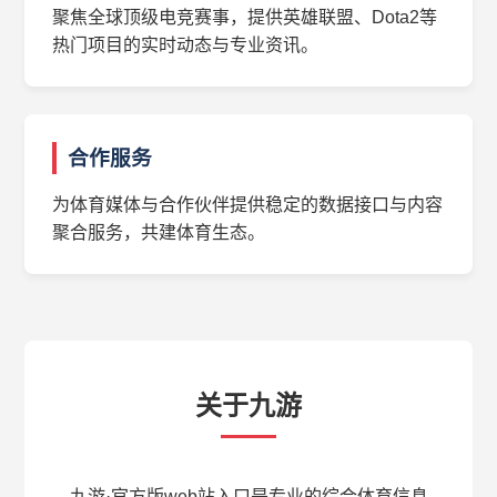
聚焦全球顶级电竞赛事，提供英雄联盟、Dota2等
热门项目的实时动态与专业资讯。
合作服务
为体育媒体与合作伙伴提供稳定的数据接口与内容
聚合服务，共建体育生态。
关于九游
九游·官方版web站入口是专业的综合体育信息