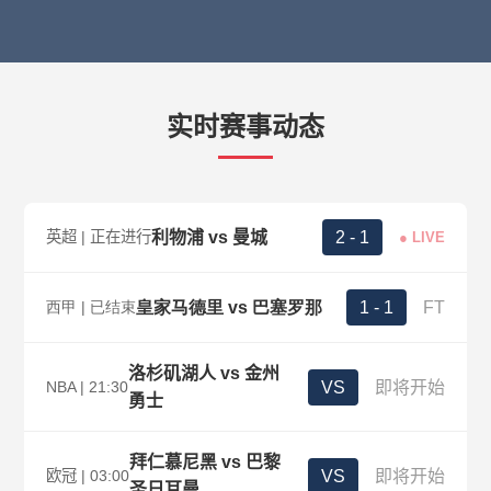
实时赛事动态
英超 | 正在进行
利物浦 vs 曼城
2 - 1
● LIVE
西甲 | 已结束
皇家马德里 vs 巴塞罗那
1 - 1
FT
洛杉矶湖人 vs 金州
NBA | 21:30
VS
即将开始
勇士
拜仁慕尼黑 vs 巴黎
欧冠 | 03:00
VS
即将开始
圣日耳曼