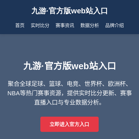
九游·官方版web站入口
首页
实时比分
赛事资讯
数据分析
品牌介绍
九游·官方版web站入口
聚合全球足球、篮球、电竞、世界杯、欧洲杯、
NBA等热门赛事资源，提供实时比分更新、赛事
直播入口与专业数据分析。
立即进入官方入口