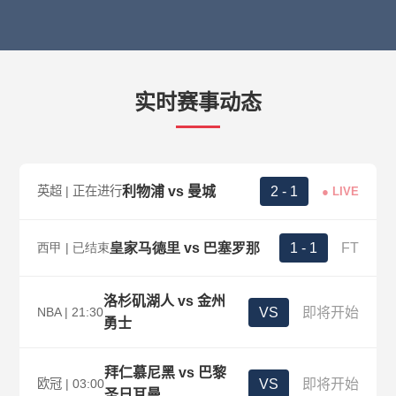
实时赛事动态
英超 | 正在进行
利物浦 vs 曼城
2 - 1
● LIVE
西甲 | 已结束
皇家马德里 vs 巴塞罗那
1 - 1
FT
洛杉矶湖人 vs 金州
NBA | 21:30
VS
即将开始
勇士
拜仁慕尼黑 vs 巴黎
欧冠 | 03:00
VS
即将开始
圣日耳曼