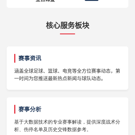
核心服务板块
赛事资讯
涵盖全球足球、篮球、电竞等全方位赛事动态，第
一时间为您推送最新热点新闻与球队动态。
赛事分析
基于大数据技术的专业赛事解读，提供深度战术分
析、伤停名单及历史交锋数据参考。