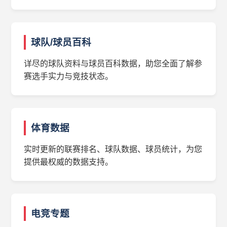
球队/球员百科
详尽的球队资料与球员百科数据，助您全面了解参
赛选手实力与竞技状态。
体育数据
实时更新的联赛排名、球队数据、球员统计，为您
提供最权威的数据支持。
电竞专题