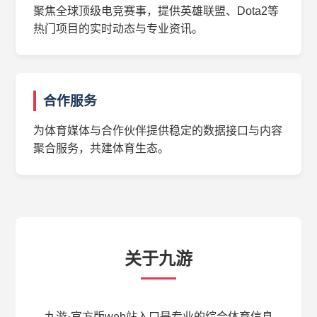
聚焦全球顶级电竞赛事，提供英雄联盟、Dota2等
热门项目的实时动态与专业资讯。
合作服务
为体育媒体与合作伙伴提供稳定的数据接口与内容
聚合服务，共建体育生态。
关于九游
九游·官方版web站入口是专业的综合体育信息