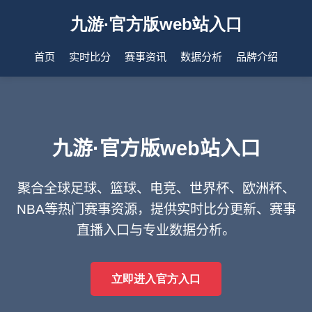
九游·官方版web站入口
首页
实时比分
赛事资讯
数据分析
品牌介绍
九游·官方版web站入口
聚合全球足球、篮球、电竞、世界杯、欧洲杯、
NBA等热门赛事资源，提供实时比分更新、赛事
直播入口与专业数据分析。
立即进入官方入口