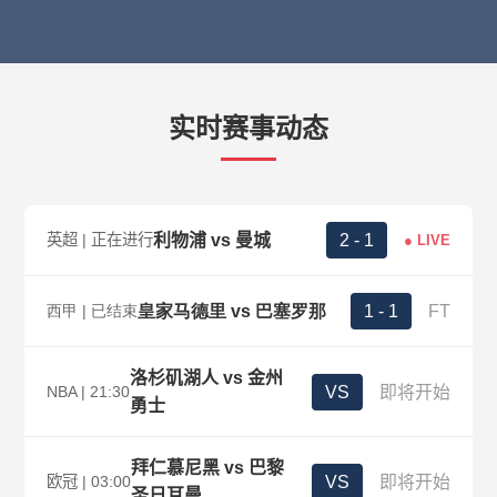
实时赛事动态
英超 | 正在进行
利物浦 vs 曼城
2 - 1
● LIVE
西甲 | 已结束
皇家马德里 vs 巴塞罗那
1 - 1
FT
洛杉矶湖人 vs 金州
NBA | 21:30
VS
即将开始
勇士
拜仁慕尼黑 vs 巴黎
欧冠 | 03:00
VS
即将开始
圣日耳曼