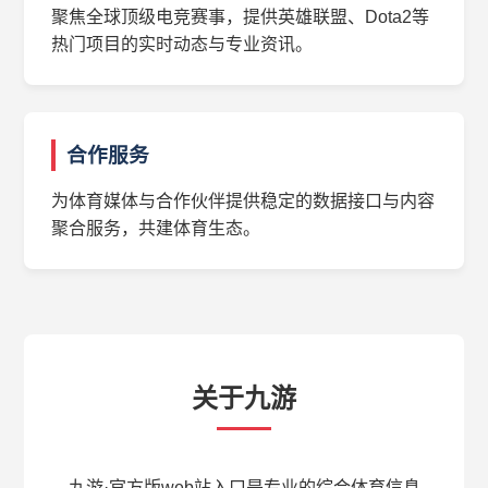
聚焦全球顶级电竞赛事，提供英雄联盟、Dota2等
热门项目的实时动态与专业资讯。
合作服务
为体育媒体与合作伙伴提供稳定的数据接口与内容
聚合服务，共建体育生态。
关于九游
九游·官方版web站入口是专业的综合体育信息