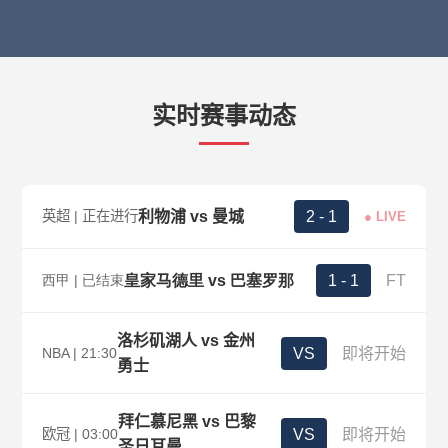
实时赛事动态
英超 | 正在进行
利物浦 vs 曼城
2 - 1
● LIVE
西甲 | 已结束
皇家马德里 vs 巴塞罗那
1 - 1
FT
洛杉矶湖人 vs 金州
NBA | 21:30
VS
即将开始
勇士
拜仁慕尼黑 vs 巴黎
欧冠 | 03:00
VS
即将开始
圣日耳曼