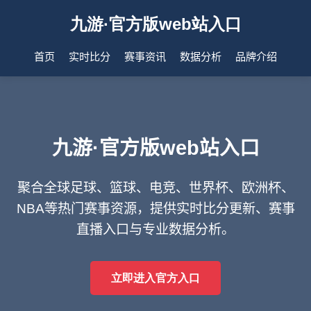
九游·官方版web站入口
首页
实时比分
赛事资讯
数据分析
品牌介绍
九游·官方版web站入口
聚合全球足球、篮球、电竞、世界杯、欧洲杯、
NBA等热门赛事资源，提供实时比分更新、赛事
直播入口与专业数据分析。
立即进入官方入口