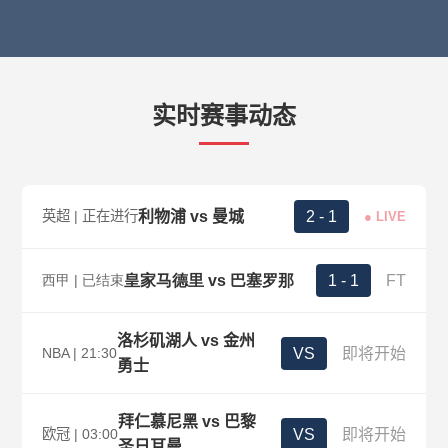
实时赛事动态
英超 | 正在进行
利物浦 vs 曼城
2 - 1
● LIVE
西甲 | 已结束
皇家马德里 vs 巴塞罗那
1 - 1
FT
洛杉矶湖人 vs 金州
NBA | 21:30
VS
即将开始
勇士
拜仁慕尼黑 vs 巴黎
欧冠 | 03:00
VS
即将开始
圣日耳曼