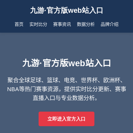
九游·官方版web站入口
首页
实时比分
赛事资讯
数据分析
品牌介绍
九游·官方版web站入口
聚合全球足球、篮球、电竞、世界杯、欧洲杯、
NBA等热门赛事资源，提供实时比分更新、赛事
直播入口与专业数据分析。
立即进入官方入口