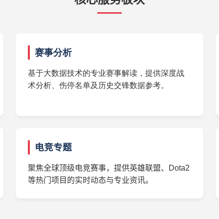
赛事分析
基于大数据技术的专业赛事解读，提供深度战
术分析、伤停名单及历史交锋数据参考。
电竞专题
聚焦全球顶级电竞赛事，提供英雄联盟、Dota2
等热门项目的实时动态与专业资讯。