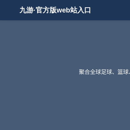
九游·官方版web站入口
聚合全球足球、篮球