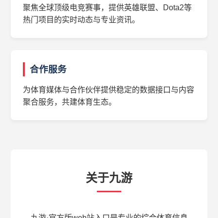
聚焦全球顶级电竞赛事，提供英雄联盟、Dota2等
热门项目的实时动态与专业资讯。
合作服务
为体育媒体与合作伙伴提供稳定的数据接口与内容
聚合服务，共建体育生态。
关于九游
九游·官方版web站入口是专业的综合体育信息