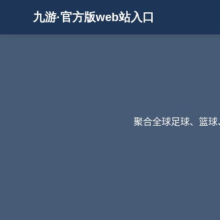
九游·官方版web站入口
聚合全球足球、篮球