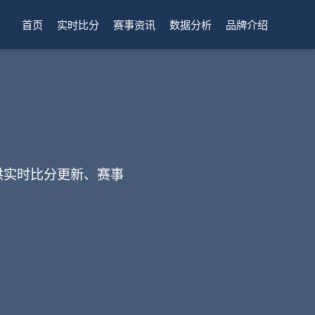
首页
实时比分
赛事资讯
数据分析
品牌介绍
供实时比分更新、赛事