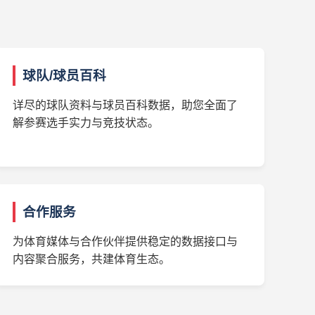
球队/球员百科
详尽的球队资料与球员百科数据，助您全面了
解参赛选手实力与竞技状态。
合作服务
为体育媒体与合作伙伴提供稳定的数据接口与
内容聚合服务，共建体育生态。